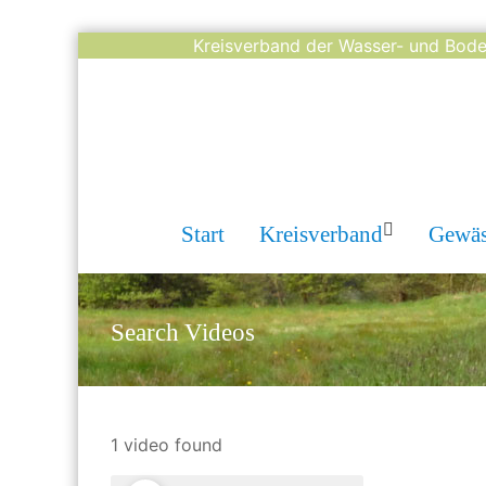
Skip
Kreisverband der Wasser- und Boden
to
content
Start
Kreisverband
Gewäs
Search Videos
1 video found