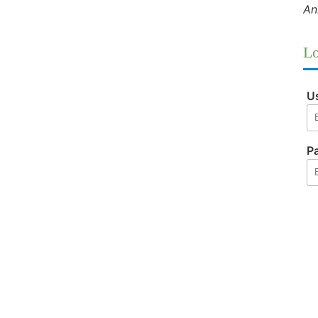
An
Lo
U
P