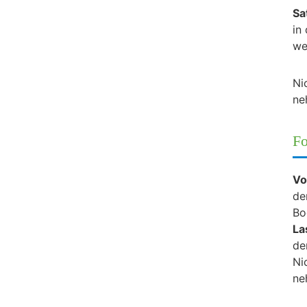
Sa
in
we
Ni
ne
Fo
Vo
de
Bo
La
de
Ni
ne