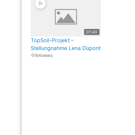
01:40
TopSoil-Projekt –
Stellungnahme Lena Düpont
64
views