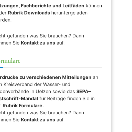
tzungen, Fachberichte und Leitfäden
können
 der
Rubrik Downloads
heruntergeladen
rden.
cht gefunden was Sie brauchen? Dann
hmen Sie
Kontakt zu uns
auf.
rmulare
rdrucke zu verschiedenen Mitteilungen
an
n Kreisverband der Wasser- und
denverbände in Uelzen sowie das
SEPA
–
stschrift-Mandat
für Beiträge finden Sie in
r
Rubrik Formulare.
cht gefunden was Sie brauchen? Dann
hmen Sie
Kontakt zu uns
auf.