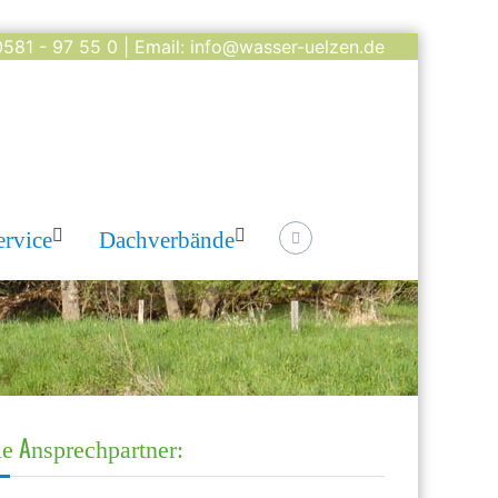
581 - 97 55 0 | Email: info@wasser-uelzen.de
ervice
Dachverbände
le Ansprechpartner: