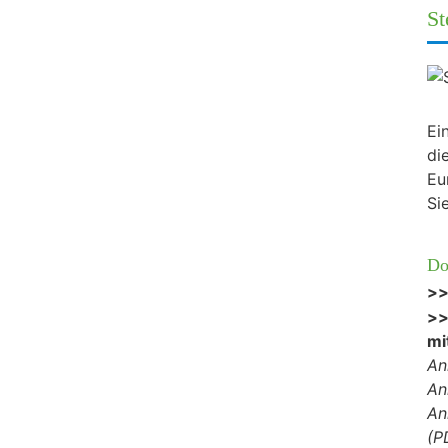
St
Ei
di
Eu
Si
Do
>>
>
mi
An
An
An
(P