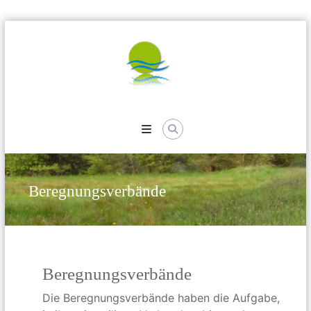
Skip
to
content
Kreisverband
der
Wasser-
und
Beregnungsverbände
Bodenverbände
Uelzen
Beregnungsverbände
Die Beregnungsverbände haben die Aufgabe,