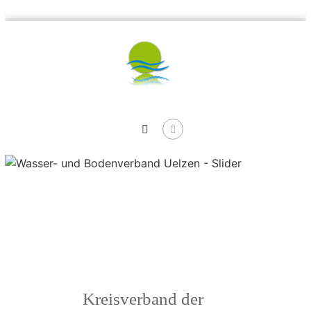
Skip
to
content
Kreisverband
der
Wasser-
und
Bodenverbände
Uelzen
Kreisverband der