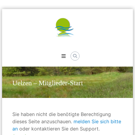
Skip
to
content
Kreisverband
der
Wasser-
und
Uelzen – Mitglieder-Start
Bodenverbände
Uelzen
Sie haben nicht die benötigte Berechtigung
dieses Seite anzuschauen.
melden Sie sich bitte
an
oder kontaktieren Sie den Support.